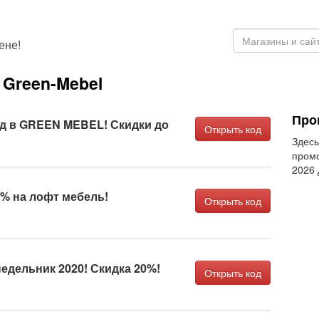
ене!
Green-Mebel
Про
д в GREEN MEBEL! Скидки до
Открыть код
Здесь
промо
2026
5% на лофт мебель!
Открыть код
едельник 2020! Скидка 20%!
Открыть код