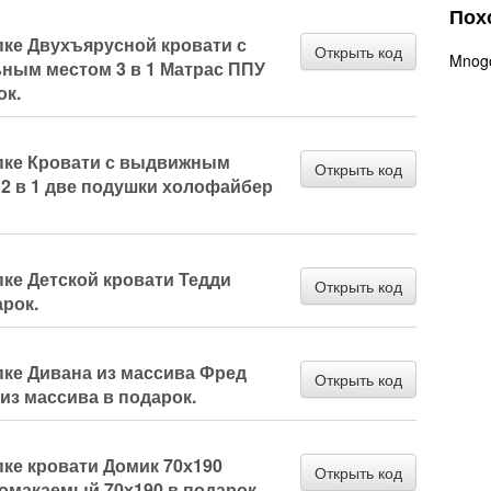
Пох
пке Двухъярусной кровати с
Открыть код
Mnogo
ым местом 3 в 1 Матрас ППУ
ок.
пке Кровати с выдвижным
Открыть код
2 в 1 две подушки холофайбер
ке Детской кровати Тедди
Открыть код
рок.
пке Дивана из массива Фред
Открыть код
из массива в подарок.
ке кровати Домик 70х190
Открыть код
омакаемый 70х190 в подарок.