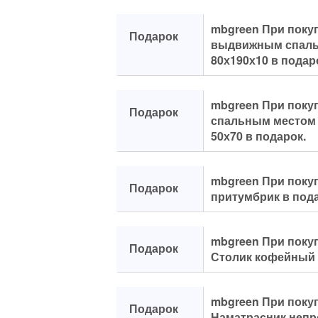
mbgreen При поку
Подарок
выдвижным спальн
80х190х10 в подар
mbgreen При поку
Подарок
спальным местом 
50х70 в подарок.
mbgreen При покуп
Подарок
притумбрик в пода
mbgreen При поку
Подарок
Столик кофейный 
mbgreen При покуп
Подарок
Наматрасник непр