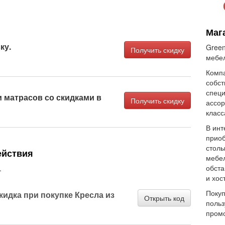
Маг
ку.
Green
Получить скидку
мебел
Компа
собст
специ
и матрасов со скидками в
Получить скидку
ассор
класс
В инт
приоб
столы
ействия
мебел
обста
.
и хос
Покуп
скидка при покупке Кресла из
Открыть код
польз
пром