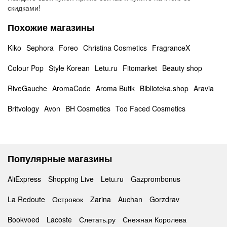
скидками!
Похожие магазины
Kiko
Sephora
Foreo
Christina Cosmetics
FragranceX
Colour Pop
Style Korean
Letu.ru
Fitomarket
Beauty shop
RiveGauche
AromaCode
Aroma Butik
Biblioteka.shop
Aravia
Britvology
Avon
BH Cosmetics
Too Faced Cosmetics
Популярные магазины
AliExpress
Shopping Live
Letu.ru
Gazprombonus
La Redoute
Островок
Zarina
Auchan
Gorzdrav
Bookvoed
Lacoste
Слетать.ру
Снежная Королева