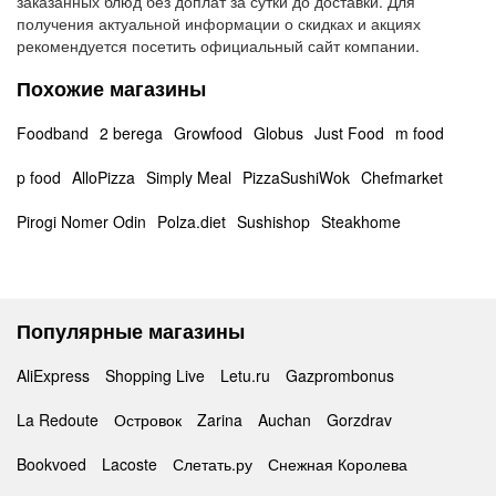
заказанных блюд без доплат за сутки до доставки. Для
получения актуальной информации о скидках и акциях
рекомендуется посетить официальный сайт компании.
Похожие магазины
Foodband
2 berega
Growfood
Globus
Just Food
m food
p food
AlloPizza
Simply Meal
PizzaSushiWok
Chefmarket
Pirogi Nomer Odin
Polza.diet
Sushishop
Steakhome
Популярные магазины
AliExpress
Shopping Live
Letu.ru
Gazprombonus
La Redoute
Островок
Zarina
Auchan
Gorzdrav
Bookvoed
Lacoste
Слетать.ру
Снежная Королева