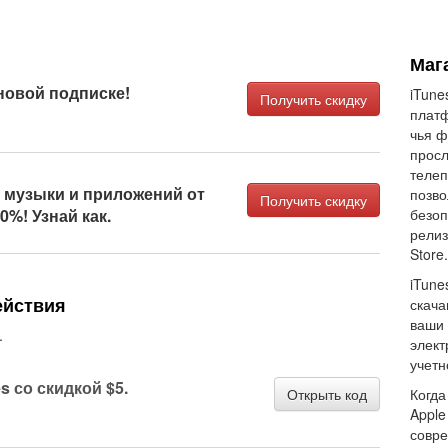
Маг
новой подписке!
iTune
Получить скидку
платф
чья ф
просл
телеп
 музыки и приложений от
позво
Получить скидку
0%! Узнай как.
безоп
релиз
Store.
iTune
ействия
скача
ваши 
.
элект
учетн
s со скидкой $5.
Открыть код
Когда
Apple
совре