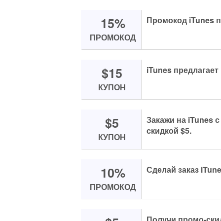
15%
Промокод iTunes п
ПРОМОКОД
$15
iTunes предлагает 
КУПОН
$5
Закажи на iTunes
скидкой $5.
КУПОН
10%
Сделай заказ iTune
ПРОМОКОД
Получи промо-скид