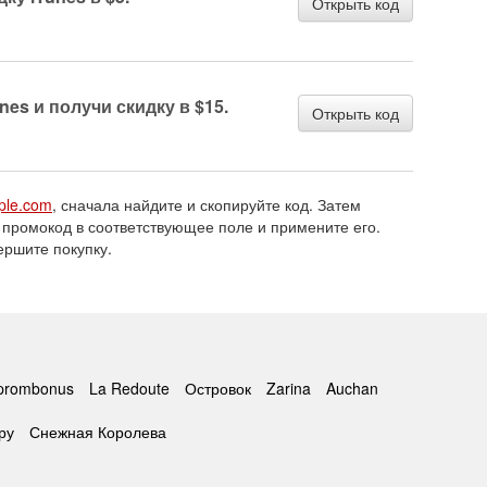
Открыть код
nes и получи скидку в $15.
Открыть код
ple.com
, сначала найдите и скопируйте код. Затем
 промокод в соответствующее поле и примените его.
ершите покупку.
prombonus
La Redoute
Островок
Zarina
Auchan
ру
Снежная Королева