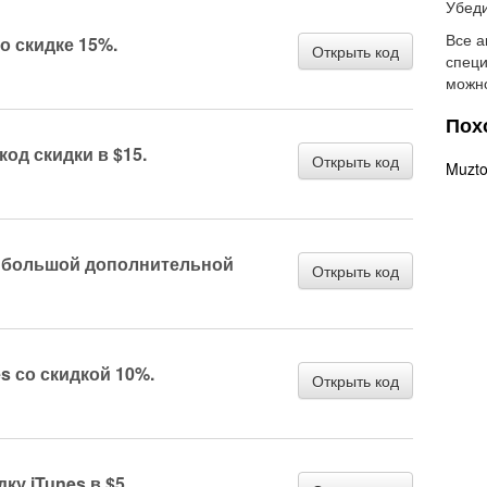
Убеди
Все а
о скидке 15%.
Открыть код
специ
можно
Пох
код скидки в $15.
Открыть код
Muzto
 с большой дополнительной
Открыть код
s со скидкой 10%.
Открыть код
ку iTunes в $5.