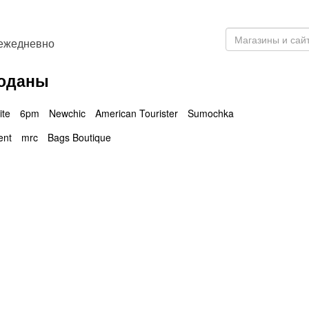
 ежедневно
моданы
ite
6pm
Newchic
American Tourister
Sumochka
ent
mrc
Bags Boutique