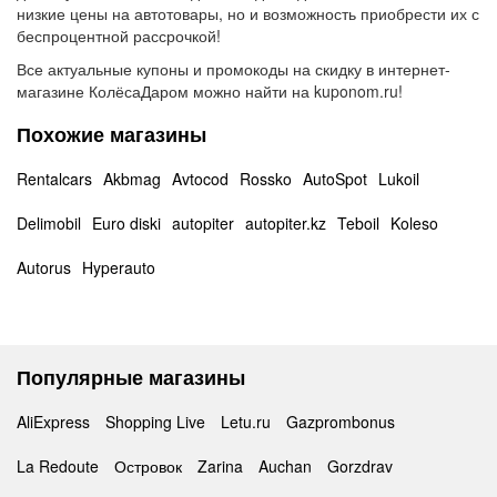
низкие цены на автотовары, но и возможность приобрести их с
беспроцентной рассрочкой!
Все актуальные купоны и промокоды на скидку в интернет-
магазине КолёсаДаром можно найти на kuponom.ru!
Похожие магазины
Rentalcars
Akbmag
Avtocod
Rossko
AutoSpot
Lukoil
Delimobil
Euro diski
autopiter
autopiter.kz
Teboil
Koleso
Autorus
Hyperauto
Популярные магазины
AliExpress
Shopping Live
Letu.ru
Gazprombonus
La Redoute
Островок
Zarina
Auchan
Gorzdrav