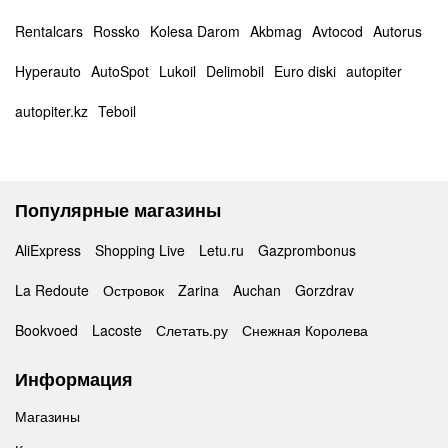
Rentalcars
Rossko
Kolesa Darom
Akbmag
Avtocod
Autorus
Hyperauto
AutoSpot
Lukoil
Delimobil
Euro diski
autopiter
autopiter.kz
Teboil
Популярные магазины
AliExpress
Shopping Live
Letu.ru
Gazprombonus
La Redoute
Островок
Zarina
Auchan
Gorzdrav
Bookvoed
Lacoste
Слетать.ру
Снежная Королева
Информация
Магазины