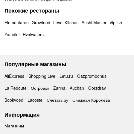
Похожие рестораны
Elementaree
Growfood
Level Kitchen
Sushi Master
Vipfish
Yamdiet
Hvalwaters
Популярные магазины
AliExpress
Shopping Live
Letu.ru
Gazprombonus
La Redoute
Островок
Zarina
Auchan
Gorzdrav
Bookvoed
Lacoste
Слетать.ру
Снежная Королева
Информация
Магазины