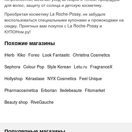
для волос, защиту от солнца и детскую косметику.
Приобретая косметику La Roche-Posay, не забудьте
воспользоваться специальными купонами и промокодами на
скидку. Приятных вам покупок с La Roche-Posay и
КУПОНом.ру!
Похожие магазины
iHerb
Kiko
Foreo
Look Fantastic
Christina Cosmetics
Sephora
Colour Pop
Style Korean
Letu.ru
FragranceX
Hollyshop
Kérastase
NYX Cosmetics
Feel Unique
Pharmacosmetica
Erborian
Iledebeaute
Fitomarket
Beauty shop
RiveGauche
Популярные магазины