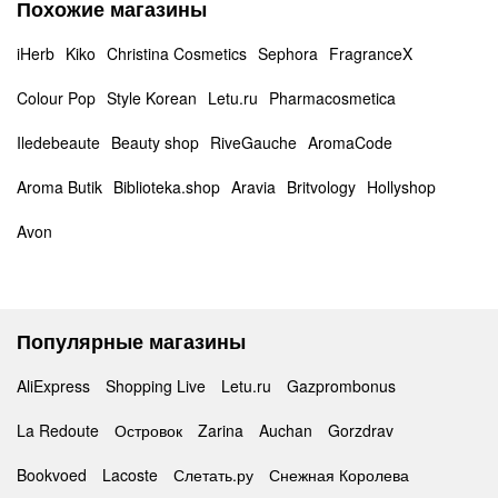
Похожие магазины
iHerb
Kiko
Christina Cosmetics
Sephora
FragranceX
Colour Pop
Style Korean
Letu.ru
Pharmacosmetica
Iledebeaute
Beauty shop
RiveGauche
AromaCode
Aroma Butik
Biblioteka.shop
Aravia
Britvology
Hollyshop
Avon
Популярные магазины
AliExpress
Shopping Live
Letu.ru
Gazprombonus
La Redoute
Островок
Zarina
Auchan
Gorzdrav
Bookvoed
Lacoste
Слетать.ру
Снежная Королева