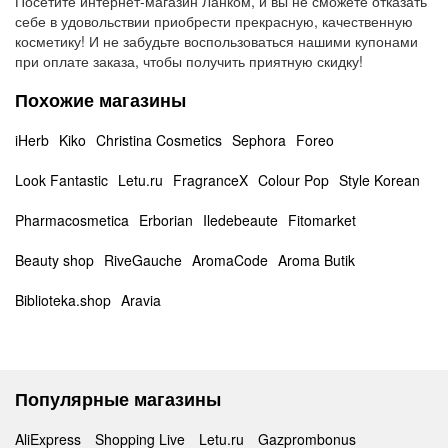
Посетите интернет-магазин Ланком, и вы не сможете отказать
себе в удовольствии приобрести прекрасную, качественную
косметику! И не забудьте воспользоваться нашими купонами
при оплате заказа, чтобы получить приятную скидку!
Похожие магазины
iHerb
Kiko
Christina Cosmetics
Sephora
Foreo
Look Fantastic
Letu.ru
FragranceX
Colour Pop
Style Korean
Pharmacosmetica
Erborian
Iledebeaute
Fitomarket
Beauty shop
RiveGauche
AromaCode
Aroma Butik
Biblioteka.shop
Aravia
Популярные магазины
AliExpress
Shopping Live
Letu.ru
Gazprombonus