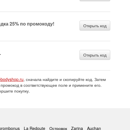
идка 25% по промокоду!
Открыть код
.
Открыть код
ebodyshop.ru
, сначала найдите и скопируйте код. Затем
 промокод в соответствующее поле и примените его.
ершите покупку.
prombonus
La Redoute
Островок
Zarina
Auchan