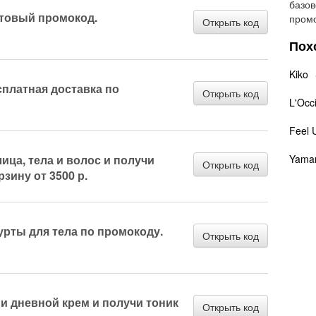
базов
стовый промокод.
промо
Открыть код
Пох
Kiko
сплатная доставка по
Открыть код
L'Occ
Feel 
ица, тела и волос и получи
Yama
Открыть код
рзину от 3500 р.
урты для тела по промокоду.
Открыть код
и дневной крем и получи тоник
Открыть код