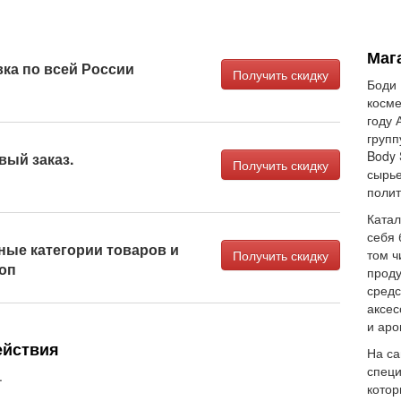
Маг
ка по всей России
Получить скидку
Боди 
косме
году 
групп
Body 
вый заказ.
Получить скидку
сырье
полит
Катал
себя 
ные категории товаров и
том ч
Получить скидку
оп
проду
средс
аксес
и аро
ействия
На са
специ
.
котор