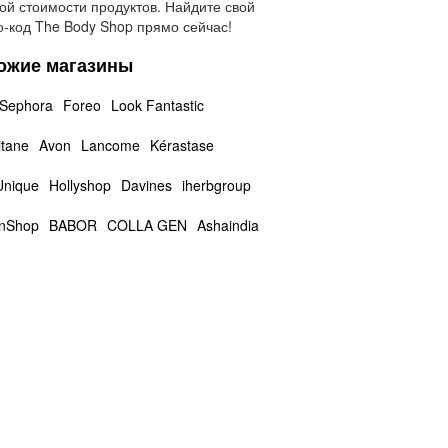
ой стоимости продуктов. Найдите свой
-код The Body Shop прямо сейчас!
ожие магазины
Sephora
Foreo
Look Fantastic
itane
Avon
Lancome
Kérastase
Unique
Hollyshop
Davines
iherbgroup
nShop
BABOR
COLLA GEN
Ashaindia