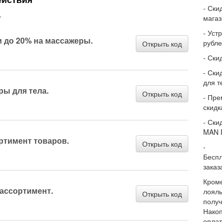
- Ски
.
магаз
- Уст
 до 20% на массажеры.
рубле
Открыть код
- Ски
- Ски
для т
ры для тела.
Открыть код
- Пре
скидк
- Ски
MAN 
ртимент товаров.
Открыть код
-
Беспл
заказ
Кроме
 ассортимент.
лояль
Открыть код
получ
Накоп
оплат