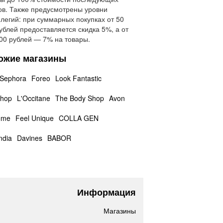
ов. Также предусмотрены уровни
легий: при суммарных покупках от 50
ублей предоставляется скидка 5%, а от
00 рублей — 7% на товары.
ожие магазины
Sephora
Foreo
Look Fantastic
shop
L'Occitane
The Body Shop
Avon
ome
Feel Unique
COLLA GEN
ndia
Davines
BABOR
Информация
Магазины