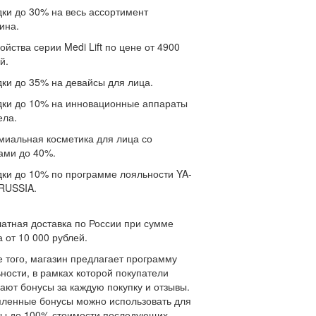
дки до 30% на весь ассортимент
ина.
ройства серии Medi Lift по цене от 4900
й.
дки до 35% на девайсы для лица.
дки до 10% на инновационные аппараты
ела.
миальная косметика для лица со
ами до 40%.
дки до 10% по программе лояльности YA-
RUSSIA.
атная доставка по России при сумме
а от 10 000 рублей.
 того, магазин предлагает программу
ности, в рамках которой покупатели
ают бонусы за каждую покупку и отзывы.
ленные бонусы можно использовать для
ы до 100% стоимости последующих