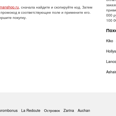
заказ
manshop.ru
, сначала найдите и скопируйте код. Затем
приви
 промокод в соответствующее поле и примените его.
000 р
ершите покупку.
100 0
Пох
Kiko
Holly
Lanc
Ashai
prombonus
La Redoute
Островок
Zarina
Auchan