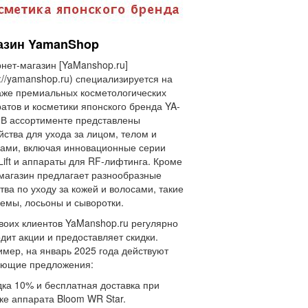
азин YamanShop
нет-магазин [YaManshop.ru]
s://yamanshop.ru) специализируется на
же премиальных косметологических
атов и косметики японского бренда YA-
В ассортименте представлены
йства для ухода за лицом, телом и
ами, включая инновационные серии
Lift и аппараты для RF-лифтинга. Кроме
 магазин предлагает разнообразные
тва по уходу за кожей и волосами, такие
ремы, лосьоны и сыворотки.
воих клиентов YaManshop.ru регулярно
дит акции и предоставляет скидки.
мер, на январь 2025 года действуют
ующие предложения:
дка 10% и бесплатная доставка при
ке аппарата Bloom WR Star.