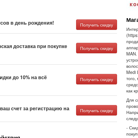
Маг
сов в день рождения!
Получить скидку
Интер
(http
прода
ская доставка при покупке
аппар
Получить скидку
MAN. 
устро
волос
Medi 
идки до 10% на всё
того,
Получить скидку
средс
как к
Для с
прово
 ваш счет за регистрацию на
Получить скидку
Напри
след
- Ски
покуп
ействия