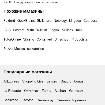
КУПОНом.ру научит вас экономить!
Похожие магазины
Foxford
GeekBrains
Skillshare
Netology
Lingoda
Coursera
IBLS
Uchmet
Mitm
Wikium
Englex
Skillbox
italki
TutorOnline
Skyeng
Contented
Umschool
Productstar
Puzzle Movies
sotkaonline
Популярные магазины
AliExpress
Shopping Live
Letu.ru
Gazprombonus
La Redoute
Островок
Zarina
Auchan
Gorzdrav
Bookvoed
Lacoste
Слетать.ру
Снежная Королева