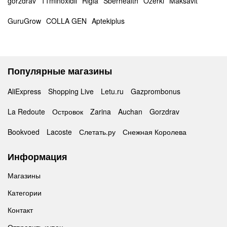
gorzdrav
11minoxidil
Rigla
Sberhealth
Ozerki
Maksavit
GuruGrow
COLLA GEN
Aptekiplus
Популярные магазины
AliExpress
Shopping Live
Letu.ru
Gazprombonus
La Redoute
Островок
Zarina
Auchan
Gorzdrav
Bookvoed
Lacoste
Слетать.ру
Снежная Королева
Информация
Магазины
Категории
Контакт