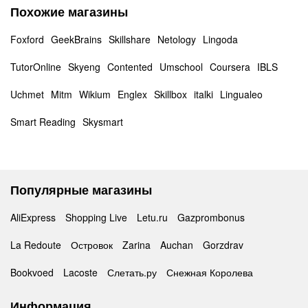
Похожие магазины
Foxford
GeekBrains
Skillshare
Netology
Lingoda
TutorOnline
Skyeng
Contented
Umschool
Coursera
IBLS
Uchmet
Mitm
Wikium
Englex
Skillbox
italki
Lingualeo
Smart Reading
Skysmart
Популярные магазины
AliExpress
Shopping Live
Letu.ru
Gazprombonus
La Redoute
Островок
Zarina
Auchan
Gorzdrav
Bookvoed
Lacoste
Слетать.ру
Снежная Королева
Информация