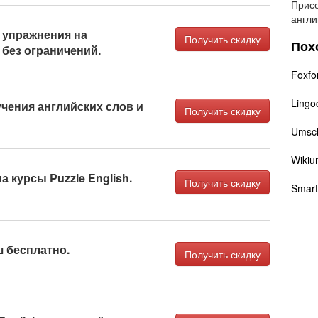
Присо
англи
 упражнения на
Получить скидку
Пох
без ограничений.
Foxfo
Lingo
чения английских слов и
Получить скидку
Umsc
Wikiu
а курсы Puzzle English.
Получить скидку
Smart
ш бесплатно.
Получить скидку