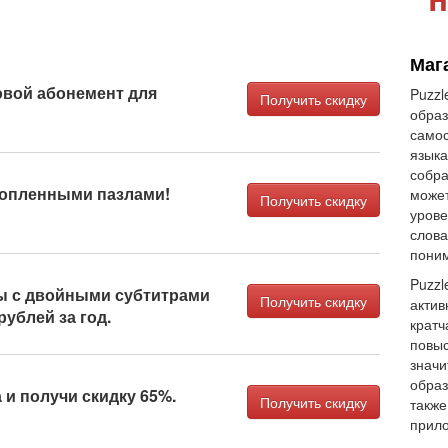
Мага
овой абонемент для
Puzzl
Получить скидку
образ
самос
языка
собра
копленными пазлами!
может
Получить скидку
урове
слова
поним
Puzzl
ы с двойными субтитрами
Получить скидку
актив
рублей за год.
кратч
повыс
значи
образ
 и получи скидку 65%.
Получить скидку
также
прило