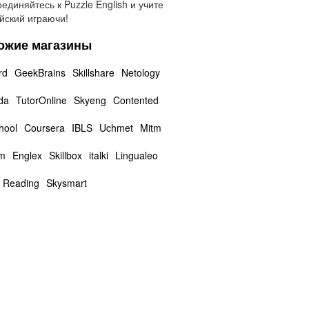
единяйтесь к Puzzle English и учите
йский играючи!
ожие магазины
rd
GeekBrains
Skillshare
Netology
da
TutorOnline
Skyeng
Contented
hool
Coursera
IBLS
Uchmet
Mitm
m
Englex
Skillbox
italki
Lingualeo
 Reading
Skysmart