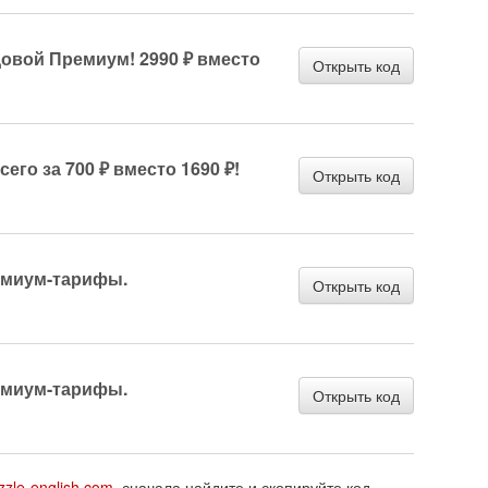
довой Премиум! 2990 ₽ вместо
Открыть код
его за 700 ₽ вместо 1690 ₽!
Открыть код
емиум-тарифы.
Открыть код
емиум-тарифы.
Открыть код
zzle-english.com
, сначала найдите и скопируйте код.