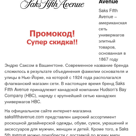
Avenue
Saks Fifth
Avenue –
американская
сеть
универмагов
элитный
товаров,
основанная в
1867 году
Эндрю Саксом в Вашингтоне. Современное название бренда
сложилось в результате объединения фамилии основателя и
улицы в Нью-Йорке, на которой с 1924 года располагался
флагманский магазин сети. В настоящее время бренд Saks
Fifth Avenue принадлежит канадской компании Hudson's Bay
Company (HBC), наряду с крупнейшей сетью канадских
универмагов HBC.
На официальном сайте интернет-магазина
saksfifthavenue.com представлен широкий ассортимент
роскошной дизайнерской одежды, обуви, сумок, украшений и
аксессуаров для мужчин, женщин и детей. Кроме того, в Saks
5th avenue можно приобрести с доставкой по всему миру