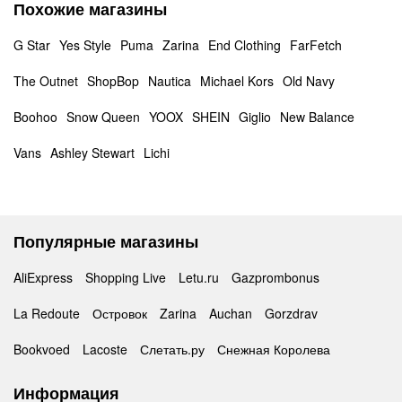
Похожие магазины
G Star
Yes Style
Puma
Zarina
End Clothing
FarFetch
The Outnet
ShopBop
Nautica
Michael Kors
Old Navy
Boohoo
Snow Queen
YOOX
SHEIN
Giglio
New Balance
Vans
Ashley Stewart
Lichi
Популярные магазины
AliExpress
Shopping Live
Letu.ru
Gazprombonus
La Redoute
Островок
Zarina
Auchan
Gorzdrav
Bookvoed
Lacoste
Слетать.ру
Снежная Королева
Информация