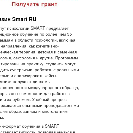
азин Smart RU
тут психологии SMART предлагает
нционное обучение по более чем 35
аммам в области психологии, включая
 направления, как когнитивно-
енческая терапия, детская и семейная
логия, сексология и другие. Программы
тированы на практику: студенты могут
дить супервизии, работать с реальными
тами и анализировать кейсы.
скники получают дипломы
арственного и международного образца,
ткрывает возможности для работы в
и и за рубежом. Учебный процесс
ерживается опытными преподавателями
шим образованием и многолетним
м.
йн-формат обучения в SMART
ставляет гибкость, позволяя учиться в