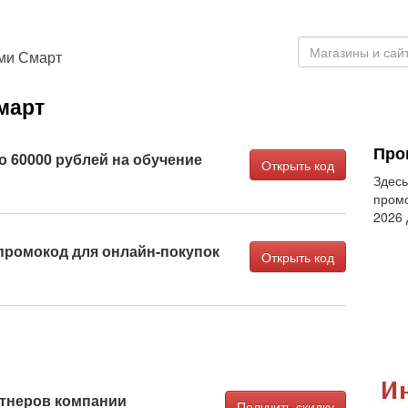
ми Смарт
март
Про
о 60000 рублей на обучение
Открыть код
Здесь
промо
2026
ромокод для онлайн-покупок
Открыть код
ртнеров компании
Получить скидку