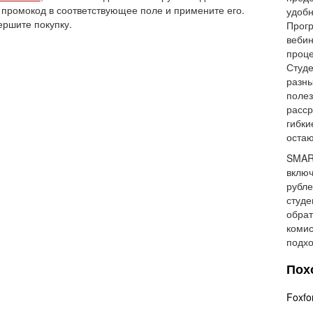
 промокод в соответствующее поле и примените его.
удобн
ершите покупку.
Прогр
вебин
проце
Студе
разны
полез
расср
гибки
остаю
SMART
включ
рубле
студе
обрат
комис
подхо
Пох
Foxfo