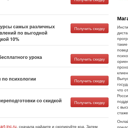
Маг
курсы самых различных
Инсти
Получить скидку
влений по выгодной
диста
прогр
дкой 10%
такие
повед
психо
бесплатного урока
Получить скидку
ориен
прохо
клиен
 по психологии
Выпу
Получить скидку
госуд
что о
Росси
реподготовки со скидкой
подд
Получить скидку
с выс
стаже
Онла
art-inc.ru
, сначала найдите и скопируйте код. Затем
предо