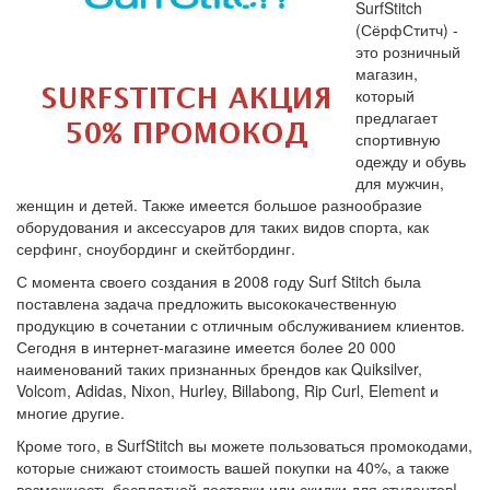
SurfStitch
(СёрфСтитч) -
это розничный
магазин,
который
предлагает
спортивную
одежду и обувь
для мужчин,
женщин и детей. Также имеется большое разнообразие
оборудования и аксессуаров для таких видов спорта, как
серфинг, сноубординг и скейтбординг.
С момента своего создания в 2008 году Surf Stitch была
поставлена задача предложить высококачественную
продукцию в сочетании с отличным обслуживанием клиентов.
Сегодня в интернет-магазине имеется более 20 000
наименований таких признанных брендов как Quiksilver,
Volcom, Adidas, Nixon, Hurley, Billabong, Rip Curl, Element и
многие другие.
Кроме того, в SurfStitch вы можете пользоваться промокодами,
которые снижают стоимость вашей покупки на 40%, а также
возможность бесплатной доставки или скидки для студентов!