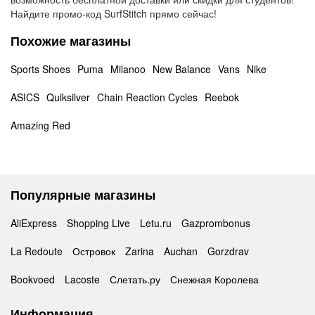
Найдите промо-код SurfStitch прямо сейчас!
Похожие магазины
Sports Shoes
Puma
Milanoo
New Balance
Vans
Nike
ASICS
Quiksilver
Chain Reaction Cycles
Reebok
Amazing Red
Популярные магазины
AliExpress
Shopping Live
Letu.ru
Gazprombonus
La Redoute
Островок
Zarina
Auchan
Gorzdrav
Bookvoed
Lacoste
Слетать.ру
Снежная Королева
Информация