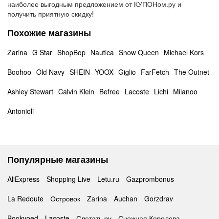
наиболее выгодным предложением от КУПОНом.ру и
получить приятную скидку!
Похожие магазины
Zarina
G Star
ShopBop
Nautica
Snow Queen
Michael Kors
Boohoo
Old Navy
SHEIN
YOOX
Giglio
FarFetch
The Outnet
Ashley Stewart
Calvin Klein
Befree
Lacoste
Lichi
Milanoo
Antonioli
Популярные магазины
AliExpress
Shopping Live
Letu.ru
Gazprombonus
La Redoute
Островок
Zarina
Auchan
Gorzdrav
Bookvoed
Lacoste
Слетать.ру
Снежная Королева