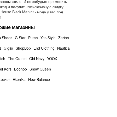
анном стиле! И не забудьте применить
код и получить эксклюзивную скидку.
 House Black Market - мода у вас под
!
ожие магазины
s Shoes
G Star
Puma
Yes Style
Zarina
N
Giglio
ShopBop
End Clothing
Nautica
tch
The Outnet
Old Navy
YOOX
el Kors
Boohoo
Snow Queen
Locker
Ekonika
New Balance