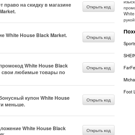
изыск
т право на скидку в магазине
Открыть код
промо
Market.
White
рукой
Пох
 White House Black Market.
Открыть код
Sport
SHEI
промокод White House Black
Открыть код
FarFe
те свои любимые товары по
Micha
Foot 
 бонусный купон White House
Открыть код
ти меньше.
ложение White House Black
Открыть код
0%.