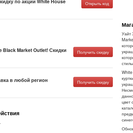
кидку по акции White House
Открыть код
Мага
Уайт 
Marke
котор
 Black Market Outlet! Скидки
украш
Получить скидку
котор
стиль
White
куртк
вка в любой регион
Получить скидку
украш
Несмо
данно
цвет 
катал
ействия
предм
синег
.
Обнов