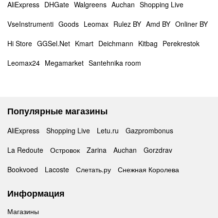
AliExpress
DHGate
Walgreens
Auchan
Shopping Live
VseInstrumenti
Goods
Leomax
Rulez BY
Amd BY
Onliner BY
Hi Store
GGSel.Net
Kmart
Deichmann
Kitbag
Perekrestok
Leomax24
Megamarket
Santehnika room
Популярные магазины
AliExpress
Shopping Live
Letu.ru
Gazprombonus
La Redoute
Островок
Zarina
Auchan
Gorzdrav
Bookvoed
Lacoste
Слетать.ру
Снежная Королева
Информация
Магазины