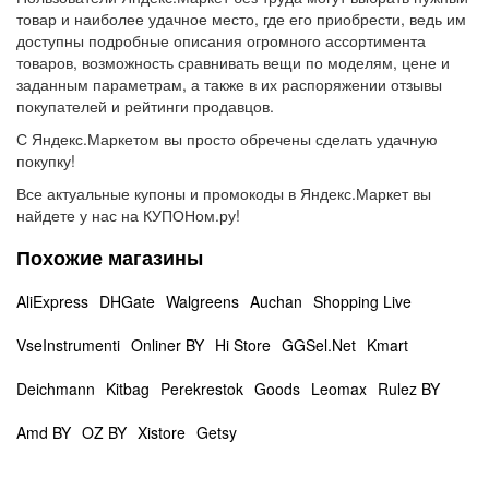
товар и наиболее удачное место, где его приобрести, ведь им
доступны подробные описания огромного ассортимента
товаров, возможность сравнивать вещи по моделям, цене и
заданным параметрам, а также в их распоряжении отзывы
покупателей и рейтинги продавцов.
С Яндекс.Маркетом вы просто обречены сделать удачную
покупку!
Все актуальные купоны и промокоды в Яндекс.Маркет вы
найдете у нас на КУПОНом.ру!
Похожие магазины
AliExpress
DHGate
Walgreens
Auchan
Shopping Live
VseInstrumenti
Onliner BY
Hi Store
GGSel.Net
Kmart
Deichmann
Kitbag
Perekrestok
Goods
Leomax
Rulez BY
Amd BY
OZ BY
Xistore
Getsy