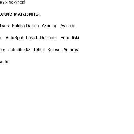
ных покупок!
ожие магазины
lcars
Kolesa Darom
Akbmag
Avtocod
ko
AutoSpot
Lukoil
Delimobil
Euro diski
ter
autopiter.kz
Teboil
Koleso
Autorus
auto