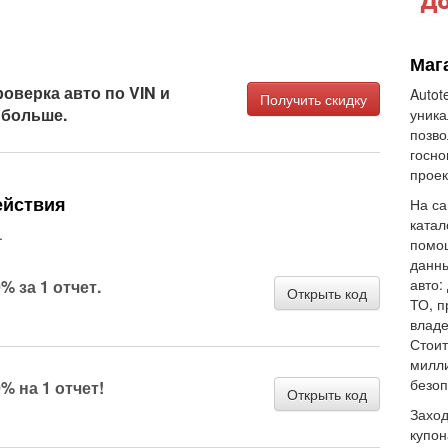
Маг
роверка авто по VIN и
Autot
Получить скидку
 больше.
уника
позво
госно
проек
ействия
На са
катал
.
помощ
данны
авто:
% за 1 отчет.
Открыть код
ТО, п
владе
Стоит
милли
безоп
% на 1 отчет!
Открыть код
Заход
купон