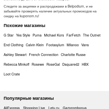
Следите за акциями и распродажами в Belpodium, и не
забывайте проверять наличие актуальных промокодов на
скидку на kuponom.ru!
Похожие магазины
G Star
Yes Style
Puma
Michael Kors
FarFetch
The Outnet
End Clothing
Calvin Klein
Footasylum
Milanoo
Vans
Ashley Stewart
French Connection
Charlotte Russe
Rebecca Minkoff
Rosewe
RoseGal
Dsquared2
HBX
Loot Crate
Популярные магазины
AliExpress
Shopping Live
Letu.ru
Gazprombonus