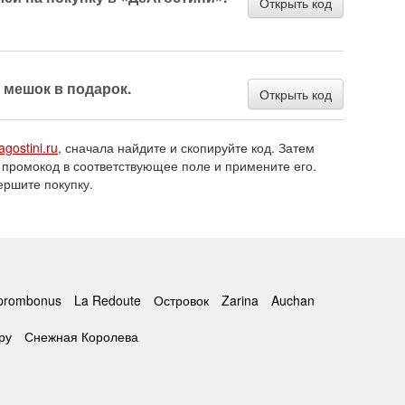
Открыть код
 мешок в подарок.
Открыть код
agostini.ru
, сначала найдите и скопируйте код. Затем
 промокод в соответствующее поле и примените его.
ершите покупку.
prombonus
La Redoute
Островок
Zarina
Auchan
ру
Снежная Королева