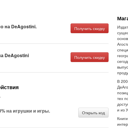
Маг
о на DeAgostini.
Издат
Получить скидку
сущес
основ
Агост
специ
а DeAgostini
геогр
Получить скидку
сегод
выпус
проду
В 200
ействия
ДеАго
позиц
.
тех п
досту
и из 
% на игрушки и игры.
Открыть код
Книги
интер