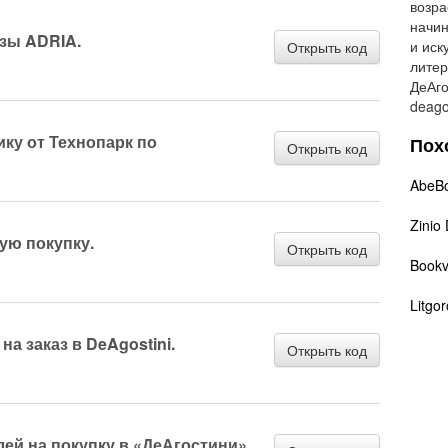
возра
начин
нзы ADRIA.
и иск
Открыть код
литер
ДеАго
deagos
ику от Технопарк по
Пох
Открыть код
AbeB
Zinio
ую покупку.
Открыть код
Book
Litgo
на заказ в DeAgostini.
Открыть код
ей на покупку в «ДеАгостини».