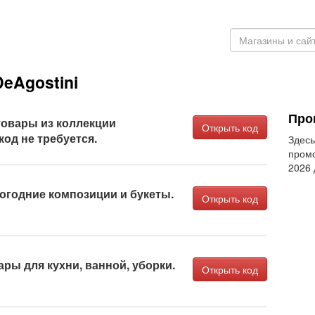
eAgostini
Про
товары из коллекции
Открыть код
од не требуется.
Здесь
промо
2026
огодние композиции и букеты.
Открыть код
ары для кухни, ванной, уборки.
Открыть код