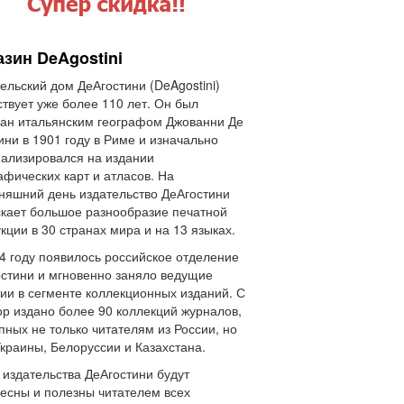
азин DeAgostini
ельский дом ДеАгостини (DeAgostini)
твует уже более 110 лет. Он был
ан итальянским географом Джованни Де
ини в 1901 году в Риме и изначально
ализировался на издании
афических карт и атласов. На
няшний день издательство ДеАгостини
кает большое разнообразие печатной
кции в 30 странах мира и на 13 языках.
4 году появилось российское отделение
стини и мгновенно заняло ведущие
ии в сегменте коллекционных изданий. С
ор издано более 90 коллекций журналов,
пных не только читателям из России, но
Украины, Белоруссии и Казахстана.
 издательства ДеАгостини будут
есны и полезны читателем всех