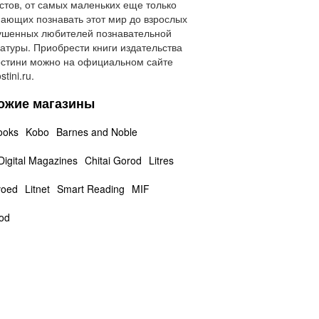
стов, от самых маленьких еще только
ающих познавать этот мир до взрослых
ушенных любителей познавательной
атуры. Приобрести книги издательства
стини можно на официальном сайте
tini.ru.
ожие магазины
ooks
Kobo
Barnes and Noble
 Digital Magazines
Chitai Gorod
Litres
voed
Litnet
Smart Reading
MIF
rod