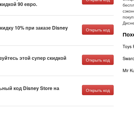
идкой 90 евро.
беспл
сэкон
покуп
Дисне
кидку 10% при заказе Disney
Открыть код
Пох
Toys 
уйтесь этой супер скидкой
Swaro
Открыть код
Mir K
ный код Disney Store на
Открыть код