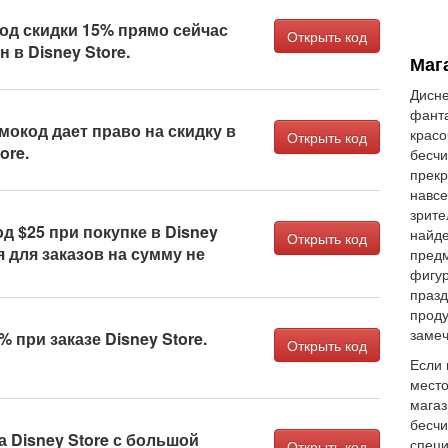
од скидки 15% прямо сейчас
Открыть код
 в Disney Store.
Мага
Дисне
фанта
мокод дает право на скидку в
крас
Открыть код
ore.
бесчи
прекр
навсе
зрите
д $25 при покупке в Disney
найде
Открыть код
я для заказов на сумму не
предм
фигур
празд
проду
замеч
 при заказе Disney Store.
Открыть код
Если 
место
магаз
бесч
а Disney Store с большой
спец
Открыть код