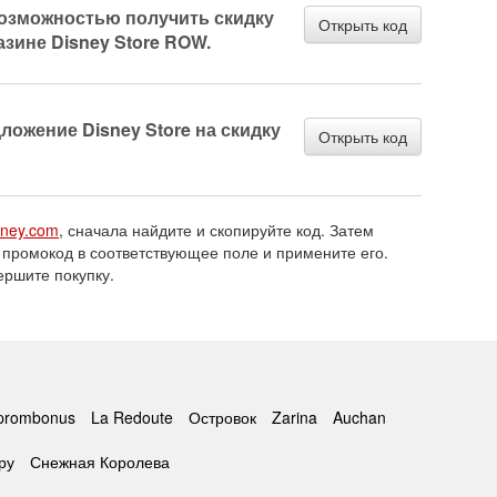
озможностью получить скидку
Открыть код
азине Disney Store ROW.
ожение Disney Store на скидку
Открыть код
sney.com
, сначала найдите и скопируйте код. Затем
 промокод в соответствующее поле и примените его.
ершите покупку.
prombonus
La Redoute
Островок
Zarina
Auchan
ру
Снежная Королева