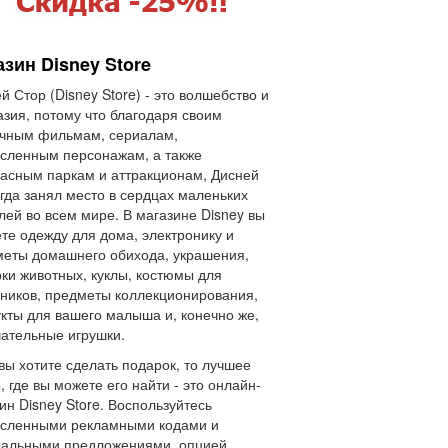
зин Disney Store
й Стор (Disney Store) - это волшебство и
зия, потому что благодаря своим
очным фильмам, сериалам,
сленным персонажам, а также
асным паркам и аттракционам, Дисней
гда занял место в сердцах маленьких
лей во всем мире. В магазине Disney вы
те одежду для дома, электронику и
еты домашнего обихода, украшения,
ки животных, куклы, костюмы для
ников, предметы коллекционирования,
кты для вашего малыша и, конечно же,
ательные игрушки.
вы хотите сделать подарок, то лучшее
, где вы можете его найти - это онлайн-
ин Disney Store. Воспользуйтесь
исленными рекламными кодами и
иальными предложениями, опцией