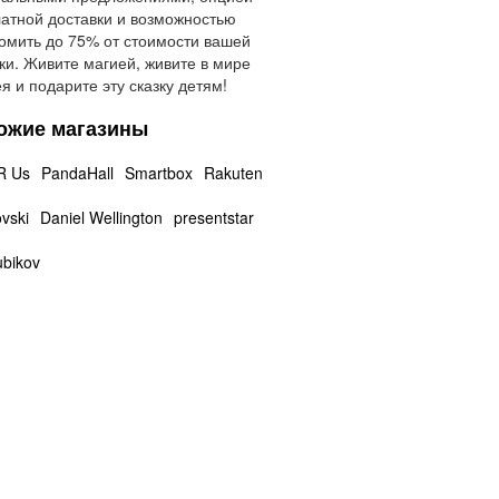
атной доставки и возможностью
омить до 75% от стоимости вашей
ки. Живите магией, живите в мире
я и подарите эту сказку детям!
ожие магазины
R Us
PandaHall
Smartbox
Rakuten
vski
Daniel Wellington
presentstar
ubikov