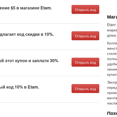
ние $5 в магазине Etam.
Открыть код
Маг
Etam 
марка
длагает код скидки в 10%.
дома.
Открыть код
Колле
женст
стиля
полны
й этот купон и заплати 30%
Открыть код
удобн
линию
купал
Экспр
й код 10% в Etam.
перед
Открыть код
промо
мечта
насла
Пох