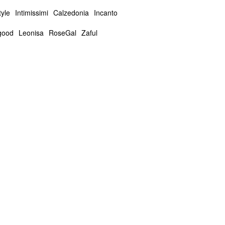
tyle
Intimissimi
Calzedonia
Incanto
good
Leonisa
RoseGal
Zaful