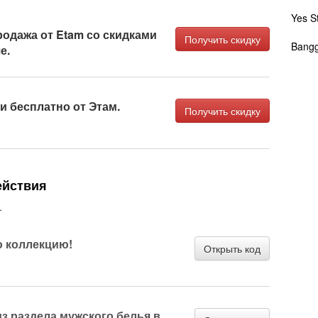
Yes S
одажа от Etam со скидками
Получить скидку
Bang
е.
и бесплатно от Этам.
Получить скидку
ействия
.
ю коллекцию!
Открыть код
з раздела мужского белья в