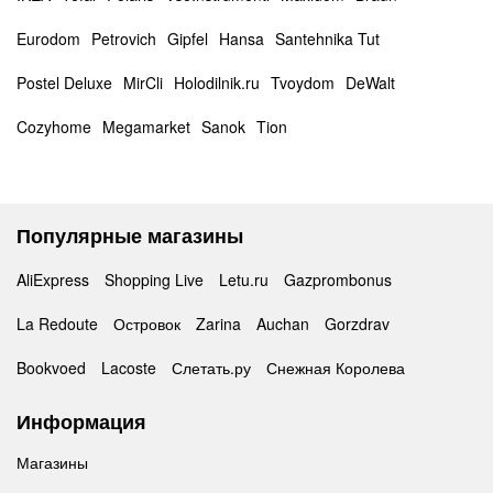
Eurodom
Petrovich
Gipfel
Hansa
Santehnika Tut
Postel Deluxe
MirCli
Holodilnik.ru
Tvoydom
DeWalt
Cozyhome
Megamarket
Sanok
Tion
Популярные магазины
AliExpress
Shopping Live
Letu.ru
Gazprombonus
La Redoute
Островок
Zarina
Auchan
Gorzdrav
Bookvoed
Lacoste
Слетать.ру
Снежная Королева
Информация
Магазины