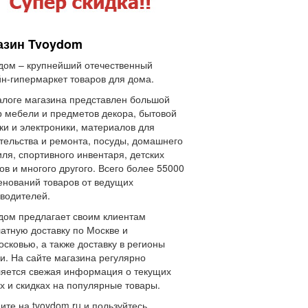
азин Tvoydom
дом – крупнейший отечественный
н-гипермаркет товаров для дома.
алоге магазина представлен большой
 мебели и предметов декора, бытовой
ки и электроники, материалов для
тельства и ремонта, посуды, домашнего
иля, спортивного инвентаря, детских
ов и многого другого. Всего более 55000
нований товаров от ведущих
водителей.
дом предлагает своим клиентам
атную доставку по Москве и
сковью, а также доставку в регионы
и. На сайте магазина регулярно
яется свежая информация о текущих
х и скидках на популярные товары.
ите на tvoydom.ru и пользуйтесь