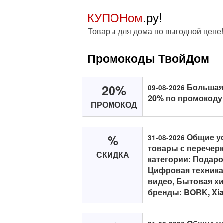
КУПОНом
.ру!
Товары для дома по выгодной цене!
Промокоды ТвойДом
20%
Большая 
09-08-2026
20% по промокоду
ПРОМОКОД
%
Общие ус
31-08-2026
товары с перечерк
СКИДКА
категории: Подар
Цифровая техника,
видео, Бытовая хи
бренды: BORK, Xiaom