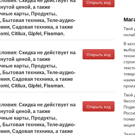
ловия: Скидка не действует на
Открыть код
нутой ценой, а также
очные карты, Продукты,
Маг
 Бытовая техника, Теле-аудио-
мия, Садовая техника, а также
Твой 
i, Citilux, Gipfel, Fissman.
онлай
В кат
выбор
ловия: Скидка не действует на
Открыть код
техни
нутой ценой, а также
строи
очные карты, Продукты,
текст
 Бытовая техника, Теле-аудио-
товар
мия, Садовая техника, а также
наиме
i, Citilux, Gipfel, Fissman.
произ
Твой 
беспл
ловия: Скидка не действует на
Открыть код
Подмо
нутой ценой, а также
Росси
очные карты, Продукты,
появл
 Бытовая техника, Теле-аудио-
акция
мия, Садовая техника, а также
Заход