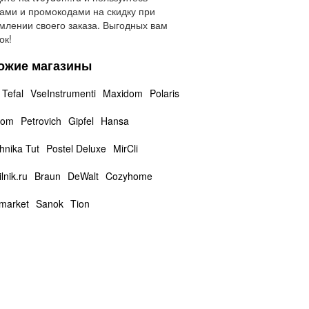
ами и промокодами на скидку при
лении своего заказа. Выгодных вам
ок!
ожие магазины
Tefal
VseInstrumenti
Maxidom
Polaris
dom
Petrovich
Gipfel
Hansa
hnika Tut
Postel Deluxe
MirCli
lnik.ru
Braun
DeWalt
Cozyhome
market
Sanok
Tion