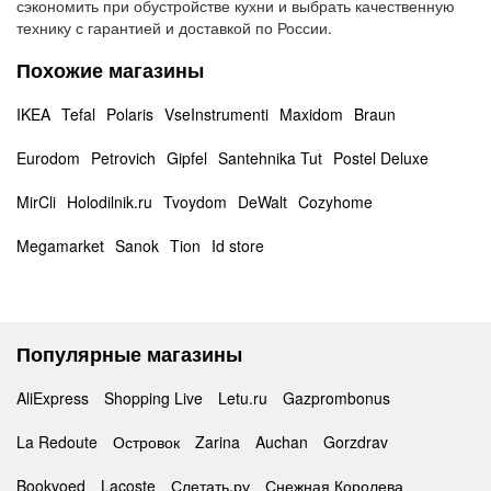
сэкономить при обустройстве кухни и выбрать качественную
технику с гарантией и доставкой по России.
Похожие магазины
IKEA
Tefal
Polaris
VseInstrumenti
Maxidom
Braun
Eurodom
Petrovich
Gipfel
Santehnika Tut
Postel Deluxe
MirCli
Holodilnik.ru
Tvoydom
DeWalt
Cozyhome
Megamarket
Sanok
Tion
Id store
Популярные магазины
AliExpress
Shopping Live
Letu.ru
Gazprombonus
La Redoute
Островок
Zarina
Auchan
Gorzdrav
Bookvoed
Lacoste
Слетать.ру
Снежная Королева