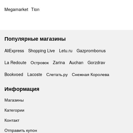
Megamarket
Tion
Популярные магазины
AliExpress
Shopping Live
Letu.ru
Gazprombonus
La Redoute
Островок
Zarina
Auchan
Gorzdrav
Bookvoed
Lacoste
Слетать.ру
Снежная Королева
Информация
Магазины
Категории
Контакт
Отправить купон