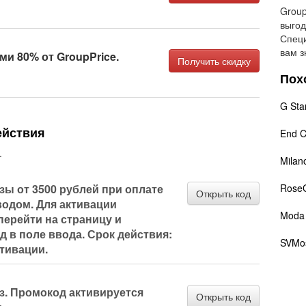
Group
выгод
Специ
вам з
ми 80% от GroupPrice.
Получить скидку
Пох
G Sta
ействия
End C
.
Milan
азы от 3500 рублей при оплате
Rose
Открыть код
водом. Для активации
Moda 
перейти на страницу и
 в поле ввода. Срок действия:
SVMo
ктивации.
аз. Промокод активируется
Открыть код