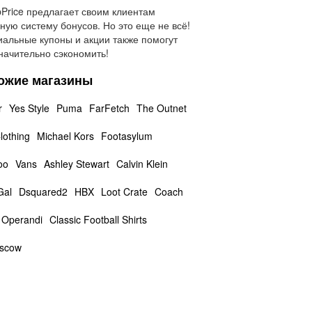
Price предлагает своим клиентам
ную систему бонусов. Но это еще не всё!
альные купоны и акции также помогут
начительно сэкономить!
ожие магазины
r
Yes Style
Puma
FarFetch
The Outnet
lothing
Michael Kors
Footasylum
oo
Vans
Ashley Stewart
Calvin Klein
Gal
Dsquared2
HBX
Loot Crate
Coach
Operandi
Classic Football Shirts
scow