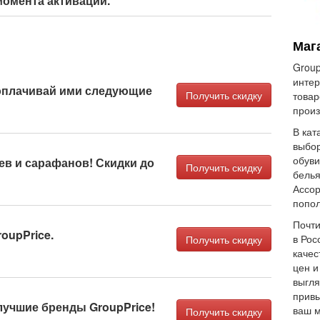
 момента активации.
Маг
Group
интер
оплачивай ими следующие
Получить скидку
товар
произ
В кат
выбор
обуви
ев и сарафанов! Скидки до
Получить скидку
белья
Ассор
попол
Почти
oupPrice.
в Рос
Получить скидку
качес
цен и
выгля
привы
лучшие бренды GroupPrice!
ваш м
Получить скидку