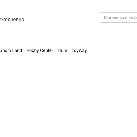
 ежедневно
Gnom Land
Hobby Center
Tlum
ToyWay