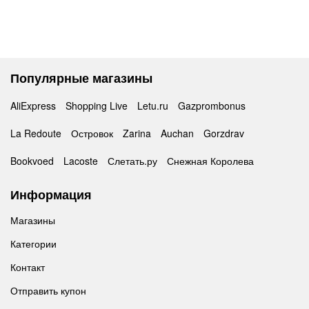
Популярные магазины
AliExpress
Shopping Live
Letu.ru
Gazprombonus
La Redoute
Островок
Zarina
Auchan
Gorzdrav
Bookvoed
Lacoste
Слетать.ру
Снежная Королева
Информация
Магазины
Категории
Контакт
Отправить купон