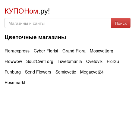
КУПОНом
.ру!
Поиск
Цветочные магазины
Floraexpress
Cyber Florist
Grand Flora
Moscvettorg
Flowwow
SouzCvetTorg
Tsvetomania
Cvetovik
Flor2u
Funburg
Send Flowers
Semicvetic
Megacvet24
Rosemarkt