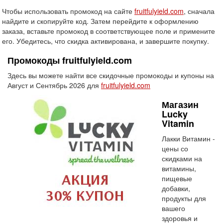
Чтобы использовать промокод на сайте
fruitfulyield.com
, сначала
найдите и скопируйте код. Затем перейдите к оформлению
заказа, вставьте промокод в соответствующее поле и примените
его. Убедитесь, что скидка активирована, и завершите покупку.
Промокоды fruitfulyield.com
Здесь вы можете найти все скидочные промокоды и купоны на
Август и Сентябрь 2026 для
fruitfulyield.com
Магазин
Lucky
Vitamin
Лакки Витамин -
цены со
скидками на
витамины,
пищевые
добавки,
продукты для
вашего
здоровья и