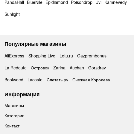
PandaHall
BlueNile
Epldiamond
Poisondrop
Uvi
Kamnevedy
Sunlight
Популярные магазины
AliExpress
Shopping Live
Letu.ru
Gazprombonus
La Redoute
Островок
Zarina
Auchan
Gorzdrav
Bookvoed
Lacoste
Слетать.ру
Снежная Королева
Информация
Магазины
Категории
Контакт