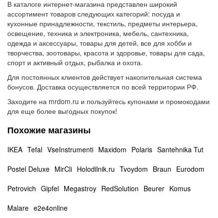
В каталоге интернет-магазина представлен широкий
ассортимент товаров следующих категорий: посуда и
кухонные принадлежности, текстиль, предметы интерьера,
освещение, техника и электроника, мебель, сантехника,
одежда и аксессуары, товары для детей, все для хобби и
творчества, зоотовары, красота и здоровье, товары для сада,
спорт и активный отдых, рыбалка и охота.
Для постоянных клиентов действует накопительная система
бонусов. Доставка осуществляется по всей территории РФ.
Заходите на mrdom.ru и пользуйтесь купонами и промокодами
для еще более выгодных покупок!
Похожие магазины
IKEA
Tefal
VseInstrumenti
Maxidom
Polaris
Santehnika Tut
Postel Deluxe
MirCli
Holodilnik.ru
Tvoydom
Braun
Eurodom
Petrovich
Gipfel
Megastroy
RedSolution
Beurer
Komus
Malare
e2e4online