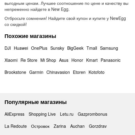
выгодным ценам. Лучшее соотношение по цене и качеству вы
непременно найдете в New Egg.
Отбросьте сомнения! Найдите свой купон и купите у NewEgg
со скидкой!
Похожие магазины
DJI
Huawei
OnePlus
Sunsky
BigGeek
Tmall
Samsung
Xiaomi
Re Store
Mi Shop
Asus
Honor
Kmart
Panasonic
Brookstone
Garmin
Chinavasion
Etoren
Kotofoto
Популярные магазины
AliExpress
Shopping Live
Letu.ru
Gazprombonus
La Redoute
Островок
Zarina
Auchan
Gorzdrav