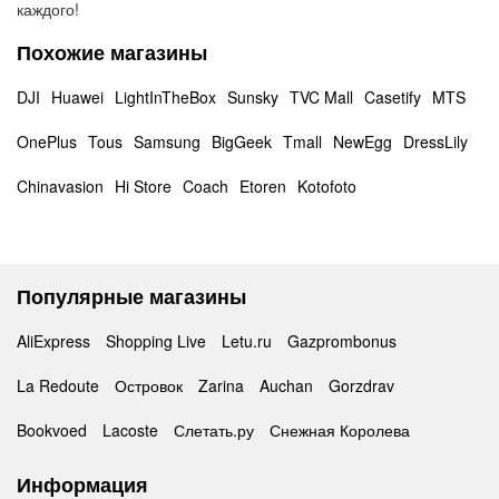
каждого!
Похожие магазины
DJI
Huawei
LightInTheBox
Sunsky
TVC Mall
Casetify
MTS
OnePlus
Tous
Samsung
BigGeek
Tmall
NewEgg
DressLily
Chinavasion
Hi Store
Coach
Etoren
Kotofoto
Популярные магазины
AliExpress
Shopping Live
Letu.ru
Gazprombonus
La Redoute
Островок
Zarina
Auchan
Gorzdrav
Bookvoed
Lacoste
Слетать.ру
Снежная Королева
Информация