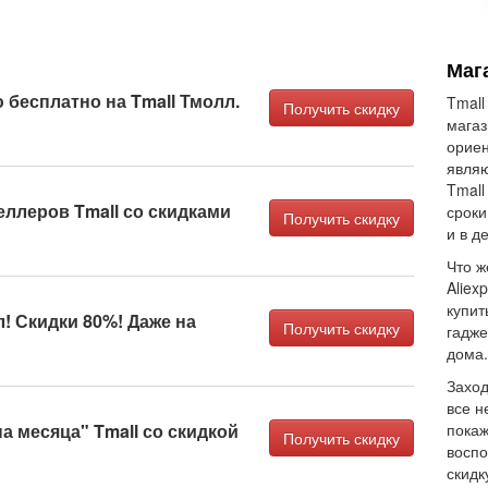
Маг
 бесплатно на Tmall Тмолл.
Tmall
Получить скидку
магаз
ориен
являю
Tmall
ллеров Tmall со скидками
сроки
Получить скидку
и в д
Что ж
Aliex
купит
л! Скидки 80%! Даже на
Получить скидку
гадже
дома.
Заход
все н
а месяца" Tmall со скидкой
покаж
Получить скидку
воспо
скидк