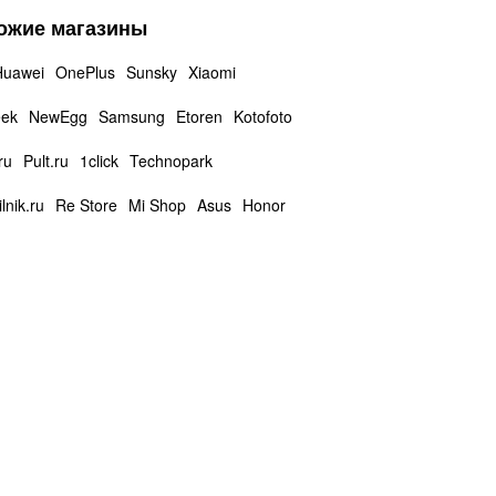
ожие магазины
Huawei
OnePlus
Sunsky
Xiaomi
eek
NewEgg
Samsung
Etoren
Kotofoto
ru
Pult.ru
1click
Technopark
lnik.ru
Re Store
Mi Shop
Asus
Honor