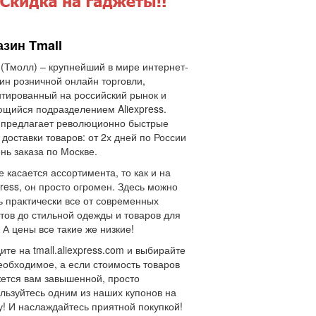
азин Tmall
 (Тмолл) – крупнейший в мире интернет-
ин розничной онлайн торговли,
тированный на российский рынок и
щийся подразделением Aliexpress.
 предлагает революционно быстрые
 доставки товаров: от 2х дней по России
ень заказа по Москве.
е касается ассортимента, то как и на
press, он просто огромен. Здесь можно
ь практически все от современных
тов до стильной одежды и товаров для
 А цены все такие же низкие!
ите на tmall.aliexpress.com и выбирайте
еобходимое, а если стоимость товаров
ется вам завышенной, просто
льзуйтесь одним из наших купонов на
у! И наслаждайтесь приятной покупкой!