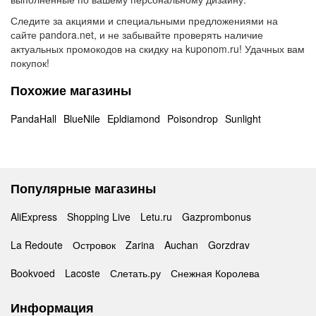
Следите за акциями и специальными предложениями на
сайте pandora.net, и не забывайте проверять наличие
актуальных промокодов на скидку на kuponom.ru! Удачных вам
покупок!
Похожие магазины
PandaHall
BlueNile
Epldiamond
Poisondrop
Sunlight
Популярные магазины
AliExpress
Shopping Live
Letu.ru
Gazprombonus
La Redoute
Островок
Zarina
Auchan
Gorzdrav
Bookvoed
Lacoste
Слетать.ру
Снежная Королева
Информация