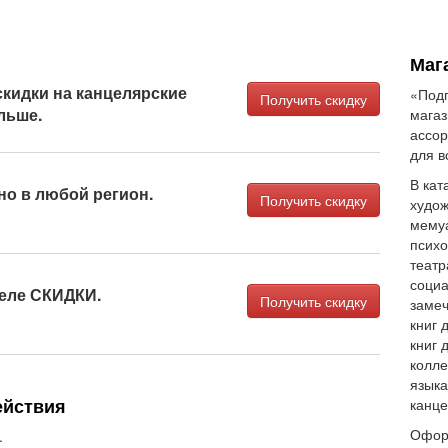
Маг
кидки на канцелярские
«Подп
Получить скидку
льше.
мага
ассор
для в
В кат
но в любой регион.
Получить скидку
худож
мемуа
психо
театр
социа
деле СКИДКИ.
Получить скидку
замеч
книг 
книг 
колле
языка
ействия
канце
Оформ
.