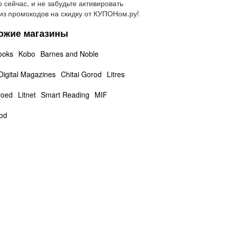
 сейчас, и не забудьте активировать
из промокодов на скидку от КУПОНом.ру!
ожие магазины
ooks
Kobo
Barnes and Noble
 Digital Magazines
Chitai Gorod
Litres
voed
Litnet
Smart Reading
MIF
rod