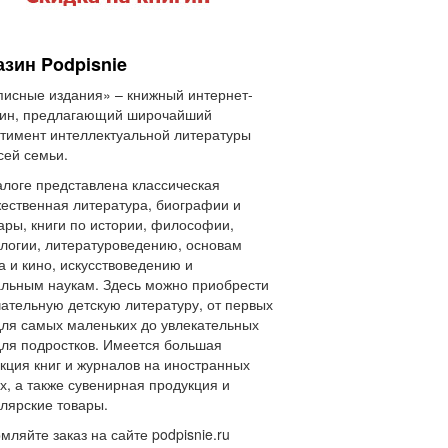
азин Podpisnie
исные издания» – книжный интернет-
зин, предлагающий широчайший
тимент интеллектуальной литературы
сей семьи.
алоге представлена классическая
ественная литература, биографии и
ры, книги по истории, философии,
логии, литературоведению, основам
а и кино, искусствоведению и
льным наукам. Здесь можно приобрести
ательную детскую литературу, от первых
для самых маленьких до увлекательных
для подростков. Имеется большая
кция книг и журналов на иностранных
х, а также сувенирная продукция и
лярские товары.
ляйте заказ на сайте podpisnie.ru