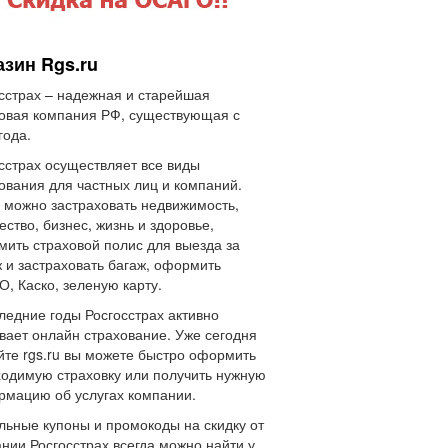
азин Rgs.ru
сстрах – надежная и старейшая
овая компания РФ, существующая с
года.
сстрах осуществляет все виды
ования для частных лиц и компаний.
 можно застраховать недвижимость,
ство, бизнес, жизнь и здоровье,
ить страховой полис для выезда за
 и застраховать багаж, оформить
, Каско, зеленую карту.
ледние годы Росгосстрах активно
вает онлайн страхование. Уже сегодня
йте rgs.ru вы можете быстро оформить
одимую страховку или получить нужную
мацию об услугах компании.
льные купоны и промокоды на скидку от
нии Росгосстрах всегда можно найти у