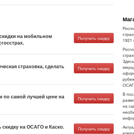
Маг
Росго
страх
 скидки на мобильном
Получить скидку
1921 
сгосстрах.
Росго
страх
Здесь
ческая страховка, сделать
имуще
Получить скидку
оформ
рубеж
ОСАГО
В пос
и по самой лучшей цене на
Получить скидку
разви
на са
необх
инфор
ь скидку на ОСАГО и Каско.
Актуа
Получить скидку
компа