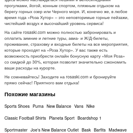
прогулками, йогой, конным спортом, пляжным отдыхом на
берегу горных озер или Черного моря. И, конечно же, в любое
время года «Роза Хутор» – это неповторимые горные пейзажи,
чистейший воздух и высочайший уровень сервиса!
На сайте rosaski.com можно полностью забронировать и
оплатить зимние и летние туры, авиа- и Ж/Д-билеты,
проживание, страховку и входные билеты на все мероприятия,
которые проходят на «Роза Хутор». У вас также есть
возможность приобрести онлайн бонусную карту «Моя Роза»
со скидкой до 30%, которая позволит значительно сэкономить
ваши расходы на курорте.
Не сомневайтесь! Заходите на rosaski.com и бронируйте
прямо сейчас! Приятного вам отдыха!
Похожие магазины
Sports Shoes
Puma
New Balance
Vans
Nike
Classic Football Shirts
Planeta Sport
Boardshop 1
Sportmaster
Joe's New Balance Outlet
Bask
Barfits
Madwave