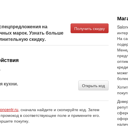
Мага
спецпредложения на
Salon
Получить скидку
чных марок. Узнать больше
интер
На са
олнительную скидку.
подер
Менед
предл
ействия
оптим
креди
.
может
более
я кухни.
Открыть код
Хотит
покуп
Довер
репут
loncentr.ru
, сначала найдите и скопируйте код. Затем
сфере
 промокод в соответствующее поле и примените его.
оформ
ершите покупку.
налич