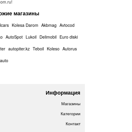
om.ru!
ожие магазины
lcars
Kolesa Darom
Akbmag
Avtocod
ko
AutoSpot
Lukoil
Delimobil
Euro diski
ter
autopiter.kz
Teboil
Koleso
Autorus
auto
Информация
Магазины
Категории
Контакт