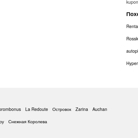
kupon
Пох
Renta
Ross
autopi
Hyper
prombonus
La Redoute
Островок
Zarina
Auchan
ру
Снежная Королева