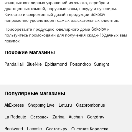
изящных ювелирных украшений из золота, серебра и
драгоценных камней, наручные часы, посуду и сувениры.
Качество и современный дизайн продукции Sokolov
непременно удовлетворят самых взыскательных клиентов.
Приобретайте продукцию ювелирного дома Sokolov и
пользуйтесь промокодами для получения скидки! Удачных вам
покупок!
Похожие магазины
PandaHall
BlueNile
Epldiamond
Poisondrop
Sunlight
Популярные магазины
AliExpress
Shopping Live
Letu.ru
Gazprombonus
La Redoute
Островок
Zarina
Auchan
Gorzdrav
Bookvoed
Lacoste
Слетать.ру
Снежная Королева