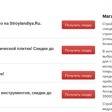
Мага
 на Stroylandiya.Ru.
Строй
Получить скидку
спец
строи
успеш
более
ической плитки! Скидки до
Получить скидку
В инт
выбра
для с
матер
покры
к!
Получить скидку
предм
прибо
венти
Ассор
 инструментов, скидки до
Получить скидку
35000
Строй
веду