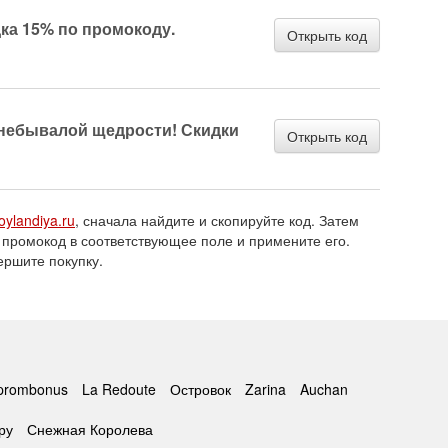
ка 15% по промокоду.
Открыть код
небывалой щедрости! Скидки
Открыть код
roylandiya.ru
, сначала найдите и скопируйте код. Затем
 промокод в соответствующее поле и примените его.
ершите покупку.
prombonus
La Redoute
Островок
Zarina
Auchan
ру
Снежная Королева