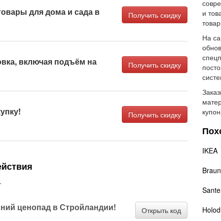
совре
товары для дома и сада в
и тов
Получить скидку
товар
На са
обно
спецп
овка, включая подъём на
Получить скидку
посто
систе
Заказ
матер
упку!
купон
Получить скидку
Пох
IKEA
ействия
Braun
.
Sante
ний ценопад в Стройландии!
Holodi
Открыть код