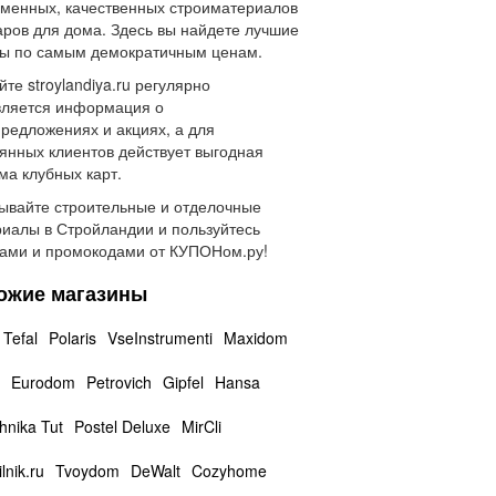
менных, качественных строиматериалов
аров для дома. Здесь вы найдете лучшие
ы по самым демократичным ценам.
йте stroylandiya.ru регулярно
вляется информация о
редложениях и акциях, а для
янных клиентов действует выгодная
ма клубных карт.
ывайте строительные и отделочные
иалы в Стройландии и пользуйтесь
ами и промокодами от КУПОНом.ру!
ожие магазины
Tefal
Polaris
VseInstrumenti
Maxidom
Eurodom
Petrovich
Gipfel
Hansa
hnika Tut
Postel Deluxe
MirCli
lnik.ru
Tvoydom
DeWalt
Cozyhome